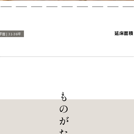
延床面積
平屋 |
31-36坪
も
の
が
た