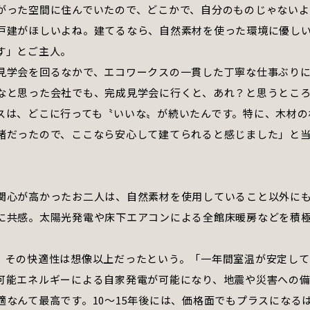
がった空間に住んでいたので、どこかで、自分のものじゃない
戸建がほしいよね。建てるなら、自然素材を使った環境に優し
す」とご主人。
見学会を回るなかで、エコワークスの一貫した丁寧な仕事ぶり
なと思った会社でも、完成見学会に行くと、あれ？と思うとこ
スは、どこに行っても〝いいな〟が続いたんです。特に、木材の
緒だったので、ここなら安心して建てられると感じました」と
関心が高かったお二人は、自然素材を使用していること以外に
に共感。太陽光発電や床下エアコンによる全館床暖房などを積
、その快適性は想像以上だったという。「一年間室温が安定して
可能エネルギーによる自家発電が可能になり、地震や災害への
適なんて最高です。10～15年後には、価格面でもプラスになる