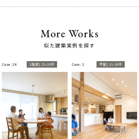
More Works
似た建築実例を探す
Case : 2
平屋
|
31-36坪
Case : 8
2階建
|
37-40坪以上