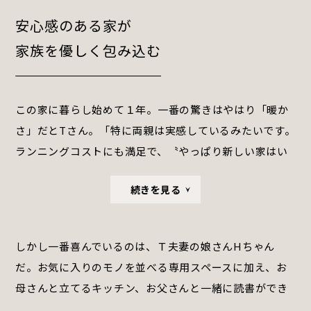
安心感のある家が
家族を優しく包み込む
この家に暮らし始めて１年。一番の驚きはやはり「暖か
さ」だとTさん。「特に両親は実感しているみたいです。
ランニングコストにも満足で、〝やっぱり新しい家はい
いね！〟と」。完成後は、たくさんのご近所さんも訪れ
続きを見る
「いいねぇ、立派やねぇ」と大興奮だったとか。
しかし一番喜んでいるのは、Ｔ夫妻の娘さんHちゃん
だ。お気に入りのモノを並べる専用スペースに加え、お
母さんと立てるキッチン、お父さんと一緒に読書ができ
る眺めのいいカウンター、そして階段を下れば、優しい