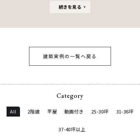
続きを見る
おじいちゃん、おばあちゃんもいてくれる。取材中も天
真爛漫に家中を動き回るHちゃんを眺めつつ、「家族ひ
とりひとりにとっても、この家づくりはいい思い出、い
い機会になりました」と語るT夫妻の笑顔が印象的だっ
た。
建築実例の一覧へ戻る
Category
All
2階建
平屋
動画付き
25-30坪
31-36坪
37-40坪以上